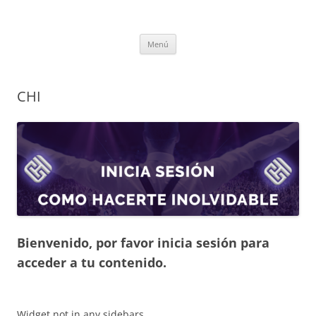
Saltar
al
My CMS
contenido
Menú
CHI
Bienvenido, por favor inicia sesión para
acceder a tu contenido.
Widget not in any sidebars